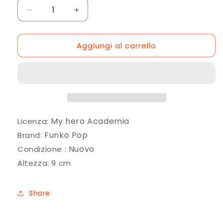
Diminuisci
Aumenta
quantità
quantità
per
per
Aggiungi al carrello
My
My
Hero
Hero
Academia:
Academia:
Funko
Funko
POP!
POP!
All
All
Might
Might
(Silver
(Silver
My hero Academia
Licenza:
Age)
Age)
Funko Pop
Brand:
Nuovo
Condizione :
Altezza: 9 cm
Share