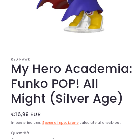
Apri
contenuti
multimediali
1
in
RED HAWK
finestra
My Hero Academia:
modale
Funko POP! All
Might (Silver Age)
Prezzo
€16,99 EUR
di
Imposte incluse.
Spese di spedizione
calcolate al check-out.
listino
Quantità