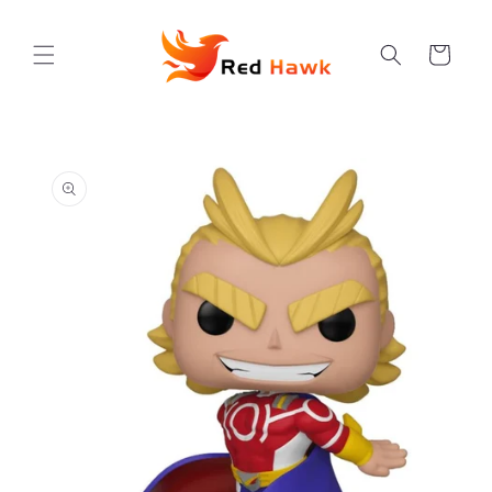
Vai
direttamente
ai contenuti
Carrello
Passa alle
informazioni
sul
prodotto